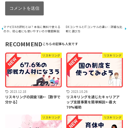
マナビDXの評判とは？本当に無料で使える
DXコンサルとITコンサルの違い：詳細な比
のか、初心者にも使いやすいのか徹底解説
較と選び方
RECOMMEND
リスキリング
リスキリング
2023.12.18
2023.10.26
リスキリングの調査7選←【数字で
リスキリングを通じたキャリアア
分かる】
ップ支援事業を簡単解説←最大
70%補助
リスキリング
リスキリング