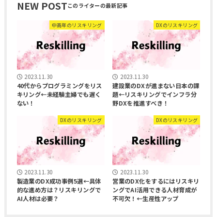
NEW POST
中高年のリスキリング
DXのリスキリング
2023.11.30
2023.11.30
40代からプログラミングをリス
建設業のDXが進まない日本の課
キリング←未経験主婦でも遅く
題←リスキリングでインフラ分
ない！
野DXを推進すべき！
DXのリスキリング
DXのリスキリング
2023.11.30
2023.11.30
製造業のDX成功事例5選←具体
営業のDX化をするにはリスキリ
的な進め方は？リスキリングで
ングでAI活用できる人材育成が
AI人材は必要？
不可欠！←生産性アップ