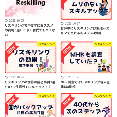
2023.10.25
2023.10.27
リスキリングで中高年におススメ
育休中にリスキリングは無理←ス
の資格5選←ミドル世代でも辛くな
キマでとれるおススメ4資格
い
リスキリング
リスキリング
2023.10.25
2023.11.25
リスキリングの世界の成功事例7選
NHK調査ではリスキリング導入企
←DXで生産性190%アップ！？
業は8割超
リスキリング
リスキリング