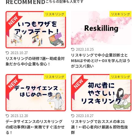
RECOMMEND
リスキリング
リスキリング
2023.10.25
2023.10.27
リスキリングで中小企業診断士と
リスキリングの研修7選←助成金対
MBAはやめとけ←DXを学んだほう
象だから中小企業も安心！
がコスパ良い
リスキリング
リスキリング
2023.12.20
2023.10.27
データサイエンスのリスキリング
リスキリングでおススメの本21
の成功事例3選←実務ですぐ活かせ
選！←初心者向け厳選＆即効性抜
る！
群