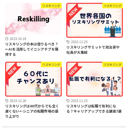
リスキリング
リスキリング
2023.10.16
2023.11.25
リスキリングの本は借りるべき？
リスキリングサミットで政治家や
←AIを活用してイニシアチブを獲
社長が大集結
得する
リスキリング
リスキリング
2023.12.20
2023.11.25
リスキリングは60代からでも全く
リスキリングは転職で有利にな
遅くない←シニアの転職市場の盛
る？キャリアアップできる講座7選
り上がり