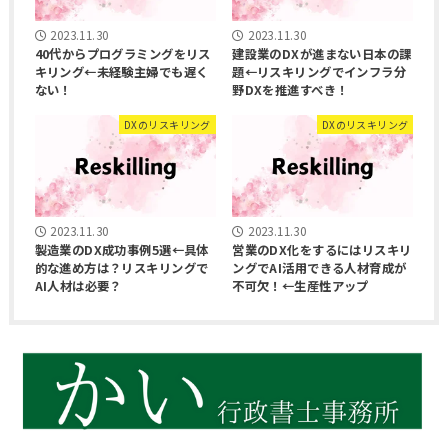
2023.11.30
2023.11.30
40代からプログラミングをリス
建設業のDXが進まない日本の課
キリング←未経験主婦でも遅く
題←リスキリングでインフラ分
ない！
野DXを推進すべき！
DXのリスキリング
DXのリスキリング
2023.11.30
2023.11.30
製造業のDX成功事例5選←具体
営業のDX化をするにはリスキリ
的な進め方は？リスキリングで
ングでAI活用できる人材育成が
AI人材は必要？
不可欠！←生産性アップ