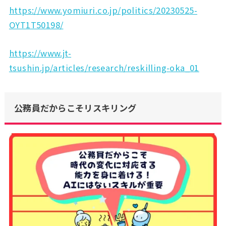
https://www.yomiuri.co.jp/politics/20230525-
OYT1T50198/
https://www.jt-
tsushin.jp/articles/research/reskilling-oka_01
公務員だからこそリスキリング