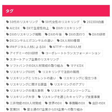
タグ
50代のリスキリング
50代女性のリスキリング
2023DX白書
AIとDX
DXで生産性向上
DXのリスキリング
DXのリスキリング戦略
DXの今後
DXの流行り
DXの研修
DXコンサルとITコンサルの違い
DX人材の種類
IPAデジタル人材によるDX
NTTデータのDX人材
アイデミーのDX研修
コーポレートトランスフォーメーション
スタートアップ企業のリスキリング
ソフトバンクのDX人材育成の取り組み
マナビDX
リスキリング60代
リスキリングで注目の銘柄
リスキリングとリカレントの違い
リスキリングに役立つ本
リスキリングに関する調査
リスキリングのアプリ
リスキリングの導入事例
リスキリングコンソーシアム
リスキリング大学
リスキングを通じたキャリアップ支援事業
三井物産のDX人材育成
世界のDX
事務職のDX
会計のDX
営業DX
富士通のIT企業からDX企業への取り組み