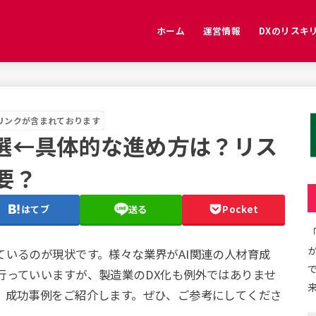
ホーム
運営情報
DXのリスキ
免責事項
プライバシーポリシー
お問い合わせ
特定商取引法に基づく表記
リンクが含まれております
5選←具体的な進め方は？リス
要？
はてブ
送る
Pocket
ているのが現状です。様々な業界がAI関連の人材育成
行っていいますが、製造業のDX化も例外ではありませ
、成功事例をご紹介します。ぜひ、ご参考にしてくださ