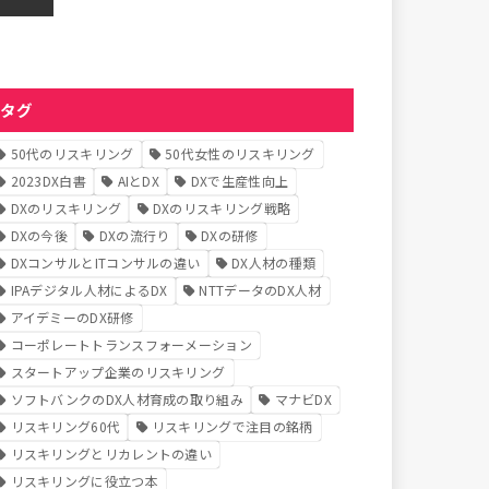
タグ
50代のリスキリング
50代女性のリスキリング
2023DX白書
AIとDX
DXで生産性向上
DXのリスキリング
DXのリスキリング戦略
DXの今後
DXの流行り
DXの研修
DXコンサルとITコンサルの違い
DX人材の種類
IPAデジタル人材によるDX
NTTデータのDX人材
アイデミーのDX研修
コーポレートトランスフォーメーション
スタートアップ企業のリスキリング
ソフトバンクのDX人材育成の取り組み
マナビDX
リスキリング60代
リスキリングで注目の銘柄
リスキリングとリカレントの違い
リスキリングに役立つ本