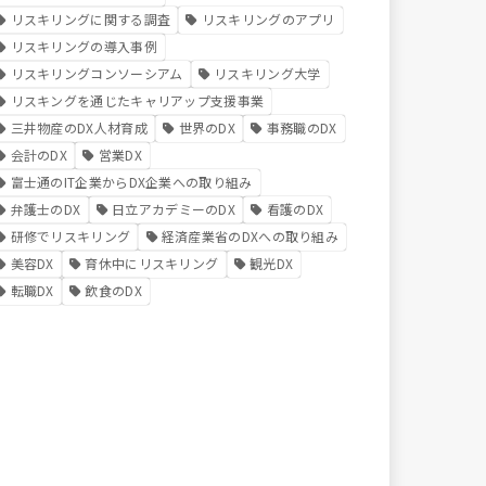
リスキリングに関する調査
リスキリングのアプリ
リスキリングの導入事例
リスキリングコンソーシアム
リスキリング大学
リスキングを通じたキャリアップ支援事業
三井物産のDX人材育成
世界のDX
事務職のDX
会計のDX
営業DX
富士通のIT企業からDX企業への取り組み
弁護士のDX
日立アカデミーのDX
看護のDX
研修でリスキリング
経済産業省のDXへの取り組み
美容DX
育休中にリスキリング
観光DX
転職DX
飲食のDX