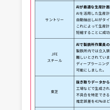
AIが最適な生産計
AIを活用した生産
サントリー
自動抽出しAIがタ
これによって生産計
短縮することに成功
AIで製鉄所作業員
製鉄所内では立入禁
JFE
難しいとされていま
スチール
ディープラーニング
可能にしました。
抜き取りデータから
工場などで生成され
東芝
不具合を特定できる
推定誤差を41%ほ