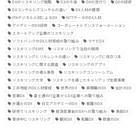
DXのリスキリング戦略
DXの今後
DXの流行り
DXの研修
DXコンサルとITコンサルの違い
DX人材の種類
IPAデジタル人材によるDX
NTTデータのDX人材
アイデミーのDX研修
コーポレートトランスフォーメーション
スタートアップ企業のリスキリング
ソフトバンクのDX人材育成の取り組み
マナビDX
リスキリング60代
リスキリングで注目の銘柄
リスキリングとリカレントの違い
リスキリングに役立つ本
リスキリングに関する調査
リスキリングのアプリ
リスキリングの導入事例
リスキリングコンソーシアム
リスキリング大学
リスキングを通じたキャリアップ支援事業
三井物産のDX人材育成
世界のDX
事務職のDX
会計のDX
営業DX
富士通のIT企業からDX企業への取り組み
弁護士のDX
日立アカデミーのDX
看護のDX
研修でリスキリング
経済産業省のDXへの取り組み
美容DX
育休中にリスキリング
観光DX
転職DX
飲食のDX