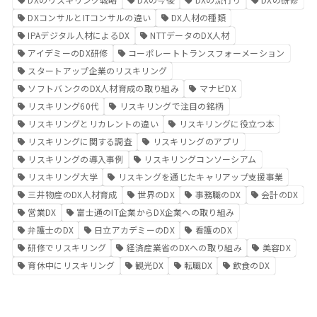
DXコンサルとITコンサルの違い
DX人材の種類
IPAデジタル人材によるDX
NTTデータのDX人材
アイデミーのDX研修
コーポレートトランスフォーメーション
スタートアップ企業のリスキリング
ソフトバンクのDX人材育成の取り組み
マナビDX
リスキリング60代
リスキリングで注目の銘柄
リスキリングとリカレントの違い
リスキリングに役立つ本
リスキリングに関する調査
リスキリングのアプリ
リスキリングの導入事例
リスキリングコンソーシアム
リスキリング大学
リスキングを通じたキャリアップ支援事業
三井物産のDX人材育成
世界のDX
事務職のDX
会計のDX
営業DX
富士通のIT企業からDX企業への取り組み
弁護士のDX
日立アカデミーのDX
看護のDX
研修でリスキリング
経済産業省のDXへの取り組み
美容DX
育休中にリスキリング
観光DX
転職DX
飲食のDX