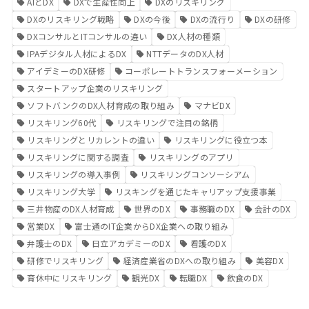
AIとDX
DXで生産性向上
DXのリスキリング
DXのリスキリング戦略
DXの今後
DXの流行り
DXの研修
DXコンサルとITコンサルの違い
DX人材の種類
IPAデジタル人材によるDX
NTTデータのDX人材
アイデミーのDX研修
コーポレートトランスフォーメーション
スタートアップ企業のリスキリング
ソフトバンクのDX人材育成の取り組み
マナビDX
リスキリング60代
リスキリングで注目の銘柄
リスキリングとリカレントの違い
リスキリングに役立つ本
リスキリングに関する調査
リスキリングのアプリ
リスキリングの導入事例
リスキリングコンソーシアム
リスキリング大学
リスキングを通じたキャリアップ支援事業
三井物産のDX人材育成
世界のDX
事務職のDX
会計のDX
営業DX
富士通のIT企業からDX企業への取り組み
弁護士のDX
日立アカデミーのDX
看護のDX
研修でリスキリング
経済産業省のDXへの取り組み
美容DX
育休中にリスキリング
観光DX
転職DX
飲食のDX