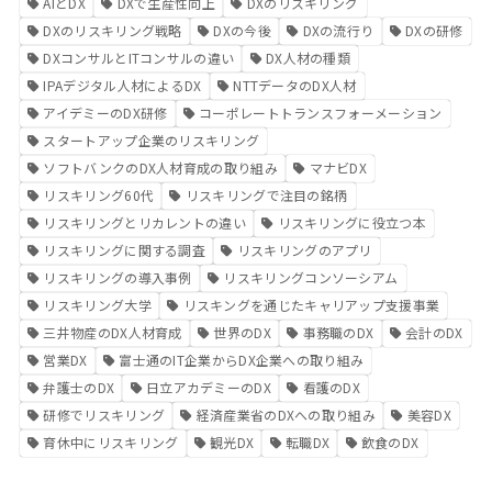
AIとDX
DXで生産性向上
DXのリスキリング
DXのリスキリング戦略
DXの今後
DXの流行り
DXの研修
DXコンサルとITコンサルの違い
DX人材の種類
IPAデジタル人材によるDX
NTTデータのDX人材
アイデミーのDX研修
コーポレートトランスフォーメーション
スタートアップ企業のリスキリング
ソフトバンクのDX人材育成の取り組み
マナビDX
リスキリング60代
リスキリングで注目の銘柄
リスキリングとリカレントの違い
リスキリングに役立つ本
リスキリングに関する調査
リスキリングのアプリ
リスキリングの導入事例
リスキリングコンソーシアム
リスキリング大学
リスキングを通じたキャリアップ支援事業
三井物産のDX人材育成
世界のDX
事務職のDX
会計のDX
営業DX
富士通のIT企業からDX企業への取り組み
弁護士のDX
日立アカデミーのDX
看護のDX
研修でリスキリング
経済産業省のDXへの取り組み
美容DX
育休中にリスキリング
観光DX
転職DX
飲食のDX