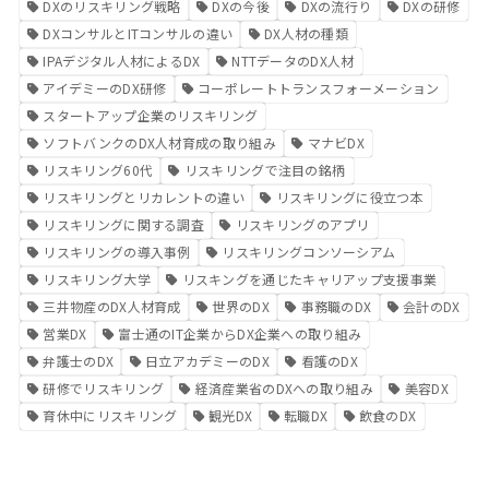
DXのリスキリング戦略
DXの今後
DXの流行り
DXの研修
DXコンサルとITコンサルの違い
DX人材の種類
IPAデジタル人材によるDX
NTTデータのDX人材
アイデミーのDX研修
コーポレートトランスフォーメーション
スタートアップ企業のリスキリング
ソフトバンクのDX人材育成の取り組み
マナビDX
リスキリング60代
リスキリングで注目の銘柄
リスキリングとリカレントの違い
リスキリングに役立つ本
リスキリングに関する調査
リスキリングのアプリ
リスキリングの導入事例
リスキリングコンソーシアム
リスキリング大学
リスキングを通じたキャリアップ支援事業
三井物産のDX人材育成
世界のDX
事務職のDX
会計のDX
営業DX
富士通のIT企業からDX企業への取り組み
弁護士のDX
日立アカデミーのDX
看護のDX
研修でリスキリング
経済産業省のDXへの取り組み
美容DX
育休中にリスキリング
観光DX
転職DX
飲食のDX