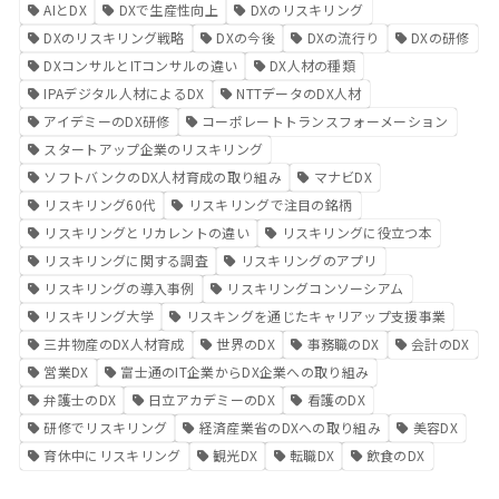
AIとDX
DXで生産性向上
DXのリスキリング
DXのリスキリング戦略
DXの今後
DXの流行り
DXの研修
DXコンサルとITコンサルの違い
DX人材の種類
IPAデジタル人材によるDX
NTTデータのDX人材
アイデミーのDX研修
コーポレートトランスフォーメーション
スタートアップ企業のリスキリング
ソフトバンクのDX人材育成の取り組み
マナビDX
リスキリング60代
リスキリングで注目の銘柄
リスキリングとリカレントの違い
リスキリングに役立つ本
リスキリングに関する調査
リスキリングのアプリ
リスキリングの導入事例
リスキリングコンソーシアム
リスキリング大学
リスキングを通じたキャリアップ支援事業
三井物産のDX人材育成
世界のDX
事務職のDX
会計のDX
営業DX
富士通のIT企業からDX企業への取り組み
弁護士のDX
日立アカデミーのDX
看護のDX
研修でリスキリング
経済産業省のDXへの取り組み
美容DX
育休中にリスキリング
観光DX
転職DX
飲食のDX