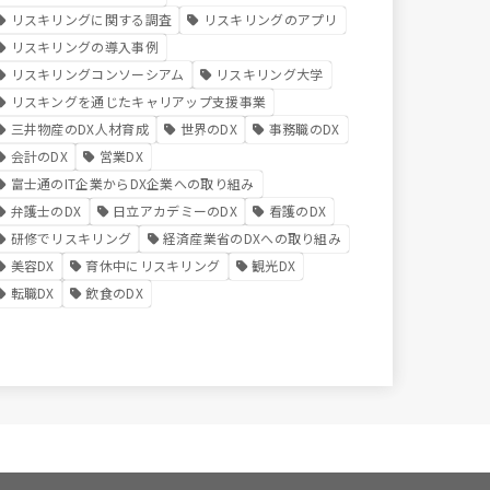
リスキリングに関する調査
リスキリングのアプリ
リスキリングの導入事例
リスキリングコンソーシアム
リスキリング大学
リスキングを通じたキャリアップ支援事業
三井物産のDX人材育成
世界のDX
事務職のDX
会計のDX
営業DX
富士通のIT企業からDX企業への取り組み
弁護士のDX
日立アカデミーのDX
看護のDX
研修でリスキリング
経済産業省のDXへの取り組み
美容DX
育休中にリスキリング
観光DX
転職DX
飲食のDX