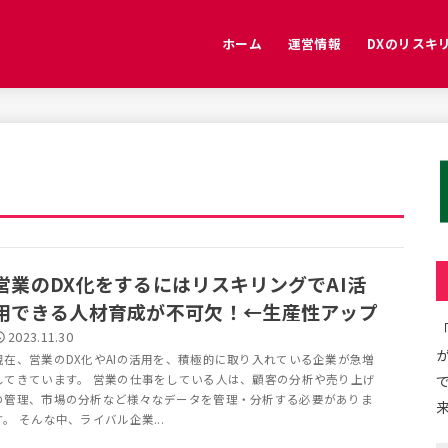
ホーム
運営情報
DXのリスキ
免責事項
プライバシーポリシー
お問い合わせ
特定商取引法に基づく表記
営業のDX化をするにはリスキリングでAI活
用できる人材育成が不可欠！←生産性アップ
2023.11.30
現在、営業のDX化やAIの活用を、積極的に取り入れている企業が急増
してきています。 営業の仕事をしている人は、顧客の分析や売り上げ
の管理、市場の分析など様々なデータを管理・分析する必要がありま
す。 そんな中、ライバル企業...