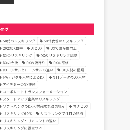
タグ
50代のリスキリング
50代女性のリスキリング
2023DX白書
AIとDX
DXで生産性向上
DXのリスキリング
DXのリスキリング戦略
DXの今後
DXの流行り
DXの研修
DXコンサルとITコンサルの違い
DX人材の種類
IPAデジタル人材によるDX
NTTデータのDX人材
アイデミーのDX研修
コーポレートトランスフォーメーション
スタートアップ企業のリスキリング
ソフトバンクのDX人材育成の取り組み
マナビDX
リスキリング60代
リスキリングで注目の銘柄
リスキリングとリカレントの違い
リスキリングに役立つ本