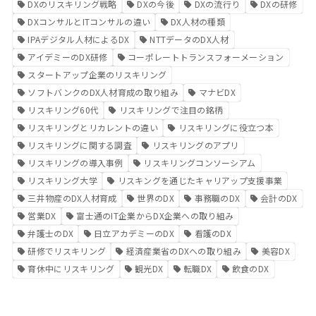
DXのリスキリング戦略
DXの今後
DXの流行り
DXの研修
DXコンサルとITコンサルの違い
DX人材の種類
IPAデジタル人材によるDX
NTTデータのDX人材
アイデミーのDX研修
コーポレートトランスフォーメーション
スタートアップ企業のリスキリング
ソフトバンクのDX人材育成の取り組み
マナビDX
リスキリング60代
リスキリングで注目の銘柄
リスキリングとリカレントの違い
リスキリングに役立つ本
リスキリングに関する調査
リスキリングのアプリ
リスキリングの導入事例
リスキリングコンソーシアム
リスキリング大学
リスキングを通じたキャリアップ支援事業
三井物産のDX人材育成
世界のDX
事務職のDX
会計のDX
営業DX
富士通のIT企業からDX企業への取り組み
弁護士のDX
日立アカデミーのDX
看護のDX
研修でリスキリング
経済産業省のDXへの取り組み
美容DX
育休中にリスキリング
観光DX
転職DX
飲食のDX