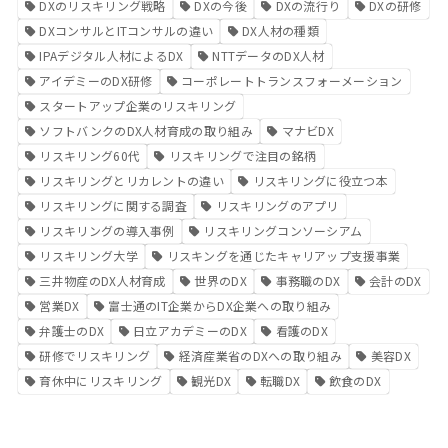
DXのリスキリング戦略
DXの今後
DXの流行り
DXの研修
DXコンサルとITコンサルの違い
DX人材の種類
IPAデジタル人材によるDX
NTTデータのDX人材
アイデミーのDX研修
コーポレートトランスフォーメーション
スタートアップ企業のリスキリング
ソフトバンクのDX人材育成の取り組み
マナビDX
リスキリング60代
リスキリングで注目の銘柄
リスキリングとリカレントの違い
リスキリングに役立つ本
リスキリングに関する調査
リスキリングのアプリ
リスキリングの導入事例
リスキリングコンソーシアム
リスキリング大学
リスキングを通じたキャリアップ支援事業
三井物産のDX人材育成
世界のDX
事務職のDX
会計のDX
営業DX
富士通のIT企業からDX企業への取り組み
弁護士のDX
日立アカデミーのDX
看護のDX
研修でリスキリング
経済産業省のDXへの取り組み
美容DX
育休中にリスキリング
観光DX
転職DX
飲食のDX