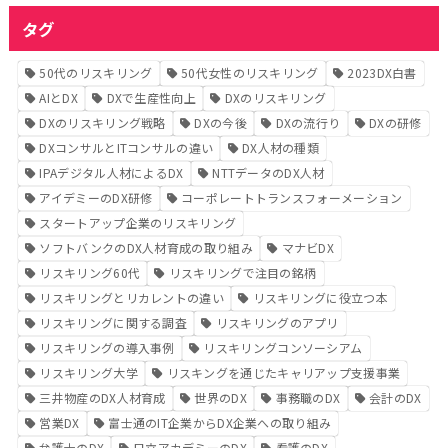
タグ
50代のリスキリング
50代女性のリスキリング
2023DX白書
AIとDX
DXで生産性向上
DXのリスキリング
DXのリスキリング戦略
DXの今後
DXの流行り
DXの研修
DXコンサルとITコンサルの違い
DX人材の種類
IPAデジタル人材によるDX
NTTデータのDX人材
アイデミーのDX研修
コーポレートトランスフォーメーション
スタートアップ企業のリスキリング
ソフトバンクのDX人材育成の取り組み
マナビDX
リスキリング60代
リスキリングで注目の銘柄
リスキリングとリカレントの違い
リスキリングに役立つ本
リスキリングに関する調査
リスキリングのアプリ
リスキリングの導入事例
リスキリングコンソーシアム
リスキリング大学
リスキングを通じたキャリアップ支援事業
三井物産のDX人材育成
世界のDX
事務職のDX
会計のDX
営業DX
富士通のIT企業からDX企業への取り組み
弁護士のDX
日立アカデミーのDX
看護のDX