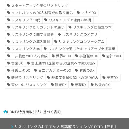
スタートアップ企業のリスキリング
ソフトバンクのDX人材育成の取り組み
マナビDX
リスキリング60代
リスキリングで注目の銘柄
リスキリングとリカレントの違い
リスキリングに役立つ本
リスキリングに関する調査
リスキリングのアプリ
リスキリングの導入事例
リスキリングコンソーシアム
リスキリング大学
リスキングを通じたキャリアップ支援事業
三井物産のDX人材育成
世界のDX
事務職のDX
会計のDX
営業DX
富士通のIT企業からDX企業への取り組み
弁護士のDX
日立アカデミーのDX
看護のDX
研修でリスキリング
経済産業省のDXへの取り組み
美容DX
育休中にリスキリング
観光DX
転職DX
飲食のDX
HOME
特定商取引法に基づく表記
リスキリングのおすすめ人気講座ランキングBEST3【評判】