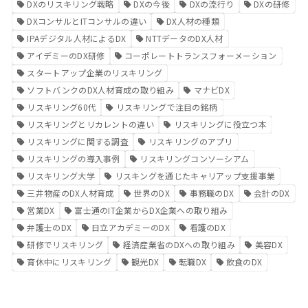
DXのリスキリング戦略
DXの今後
DXの流行り
DXの研修
DXコンサルとITコンサルの違い
DX人材の種類
IPAデジタル人材によるDX
NTTデータのDX人材
アイデミーのDX研修
コーポレートトランスフォーメーション
スタートアップ企業のリスキリング
ソフトバンクのDX人材育成の取り組み
マナビDX
リスキリング60代
リスキリングで注目の銘柄
リスキリングとリカレントの違い
リスキリングに役立つ本
リスキリングに関する調査
リスキリングのアプリ
リスキリングの導入事例
リスキリングコンソーシアム
リスキリング大学
リスキングを通じたキャリアップ支援事業
三井物産のDX人材育成
世界のDX
事務職のDX
会計のDX
営業DX
富士通のIT企業からDX企業への取り組み
弁護士のDX
日立アカデミーのDX
看護のDX
研修でリスキリング
経済産業省のDXへの取り組み
美容DX
育休中にリスキリング
観光DX
転職DX
飲食のDX