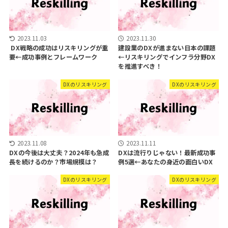
2023.11.03
2023.11.30
DX戦略の成功はリスキリングが重
建設業のDXが進まない日本の課題
要←成功事例とフレームワーク
←リスキリングでインフラ分野DX
を推進すべき！
DXのリスキリング
DXのリスキリング
2023.11.08
2023.11.11
DXの今後は大丈夫？2024年も急成
DXは流行りじゃない！最新成功事
長を続けるのか？市場規模は？
例5選←あなたの身近の面白いDX
DXのリスキリング
DXのリスキリング