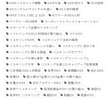
DXのリスキリング戦略
DXの今後
DXの流行り
DXの研修
DXコンサルとITコンサルの違い
DX人材の種類
IPAデジタル人材によるDX
NTTデータのDX人材
アイデミーのDX研修
コーポレートトランスフォーメーション
スタートアップ企業のリスキリング
ソフトバンクのDX人材育成の取り組み
マナビDX
リスキリング60代
リスキリングで注目の銘柄
リスキリングとリカレントの違い
リスキリングに役立つ本
リスキリングに関する調査
リスキリングのアプリ
リスキリングの導入事例
リスキリングコンソーシアム
リスキリング大学
リスキングを通じたキャリアップ支援事業
三井物産のDX人材育成
世界のDX
事務職のDX
会計のDX
営業DX
富士通のIT企業からDX企業への取り組み
弁護士のDX
日立アカデミーのDX
看護のDX
研修でリスキリング
経済産業省のDXへの取り組み
美容DX
育休中にリスキリング
観光DX
転職DX
飲食のDX