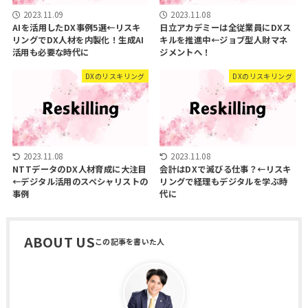
2023.11.09
2023.11.08
AIを活用したDX事例5選←リスキ
日立アカデミーは全従業員にDXス
リングでDX人材を内製化！生成AI
キルを推進中←ジョブ型人財マネ
活用も必要な時代に
ジメントへ！
DXのリスキリング
DXのリスキリング
2023.11.08
2023.11.08
NTTデータのDX人材育成に大注目
会計はDXで滅びる仕事？←リスキ
←デジタル活用のスペシャリストの
リングで経理もデジタルを学ぶ時
事例
代に
ABOUT US