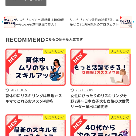
リスキリングの市場規模は4000億
リスキリングで注目の銘柄7選←本
←Googleも無料講座で参入！
命どこ？1兆円規模のプロジェクト
RECOMMEND
リスキリング
リスキリング
2023.10.27
2023.12.05
育休中にリスキリングは無理←ス
女性にぴったりのリスキリング分
キマでとれるおススメ4資格
野7選←日本女子大も女性の次世代
リーダー輩出に前向き
リスキリング
リスキリング