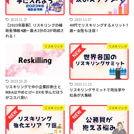
2023.11.27
2023.11.07
【2023年最新】リスキリングの補
40代でリスキリングするメリット7
助金情報4選←最大3分の2が助成さ
選←女性も注目！
れる！
リスキリング
リスキリング
2023.10.25
2023.11.25
リスキリングで中小企業診断士と
リスキリングサミットで政治家や
MBAはやめとけ←DXを学んだほう
社長が大集結
がコスパ良い
リスキリング
リスキリング