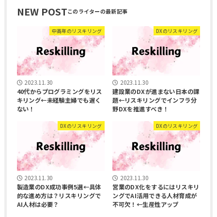
NEW POST
中高年のリスキリング
DXのリスキリング
2023.11.30
2023.11.30
40代からプログラミングをリス
建設業のDXが進まない日本の課
キリング←未経験主婦でも遅く
題←リスキリングでインフラ分
ない！
野DXを推進すべき！
DXのリスキリング
DXのリスキリング
2023.11.30
2023.11.30
製造業のDX成功事例5選←具体
営業のDX化をするにはリスキリ
的な進め方は？リスキリングで
ングでAI活用できる人材育成が
AI人材は必要？
不可欠！←生産性アップ