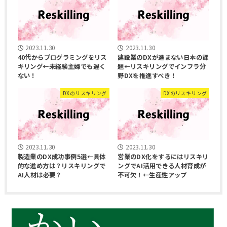
2023.11.30
2023.11.30
40代からプログラミングをリス
建設業のDXが進まない日本の課
キリング←未経験主婦でも遅く
題←リスキリングでインフラ分
ない！
野DXを推進すべき！
DXのリスキリング
DXのリスキリング
2023.11.30
2023.11.30
製造業のDX成功事例5選←具体
営業のDX化をするにはリスキリ
的な進め方は？リスキリングで
ングでAI活用できる人材育成が
AI人材は必要？
不可欠！←生産性アップ