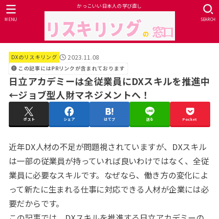
かっこいい日本人の学び直し
MENU
SEARCH
2023.11.08
DXのリスキリング
この記事にはPRリンクが含まれております
日立アカデミーは全従業員にDXスキルを推進中
←ジョブ型人財マネジメントへ！
ポスト
シェア
はてブ
送る
Pocket
近年DX人材の不足が問題視されていますが、DXスキル
は一部の従業員が持っていれば良いわけではなく、全従
業員に必要なスキルです。なぜなら、働き方の変化によ
って新たに生まれる仕事に対応できる人材が企業には必
要だからです。
この記事では、DXスキルを推進する日立アカデミーの