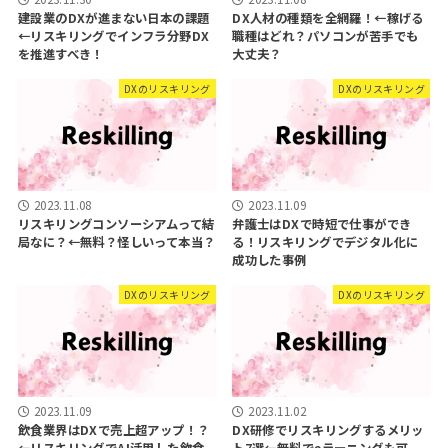
建設業のDXが進まない日本の課題
DX人材の種類を全網羅！←稼げる
←リスキリングでインフラ分野DX
職種はどれ？パソコンが苦手でも
を推進すべき！
大丈夫？
DXのリスキリング
DXのリスキリング
2023.11.08
2023.11.09
リスキリングコンソーシアムって結
弁護士はDXで時短で仕事ができ
局なに？←無料？怪しいって本当？
る！リスキリングでデジタル化に
成功した事例
DXのリスキリング
DXのリスキリング
2023.11.09
2023.11.02
飲食業界はDXで売上超アップ！？
DX研修でリスキリングするメリッ
←リスキリングでAI活用した飲食
ト7選←無料でeラーニングも可