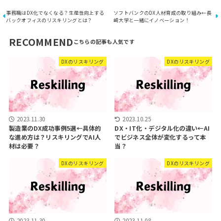
事務職はDX化でなくなる？生産性向上する
ソフトバンクのDX人材育成の取り組み←長
バックオフィスのリスキリングとは？
崎大学と一緒にイノベーション！
RECOMMEND
DXのリスキリング
DXのリスキリング
2023.11.30
2023.10.25
製造業のDX成功事例5選←具体的
DX・IT化・デジタル化の違い←AI
な進め方は？リスキリングでAI人
でビジネス全体が変化するって本
材は必要？
当？
DXのリスキリング
DXのリスキリング
2023.11.30
2023.11.08