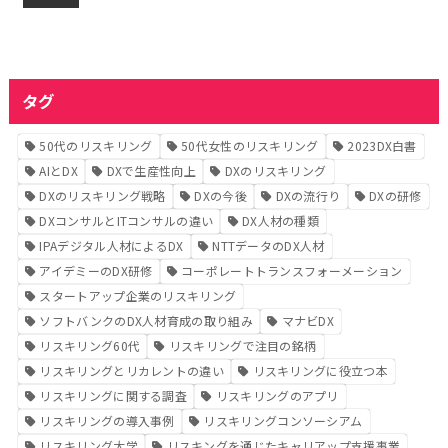
タグ
50代のリスキリング
50代女性のリスキリング
2023DX白書
AIとDX
DXで生産性向上
DXのリスキリング
DXのリスキリング戦略
DXの今後
DXの流行り
DXの研修
DXコンサルとITコンサルの違い
DX人材の種類
IPAデジタル人材によるDX
NTTデータのDX人材
アイデミーのDX研修
コーポレートトランスフォーメーション
スタートアップ企業のリスキリング
ソフトバンクのDX人材育成の取り組み
マナビDX
リスキリング60代
リスキリングで注目の銘柄
リスキリングとリカレントの違い
リスキリングに役立つ本
リスキリングに関する調査
リスキリングのアプリ
リスキリングの導入事例
リスキリングコンソーシアム
リスキリング大学
リスキングを通じたキャリアップ支援事業