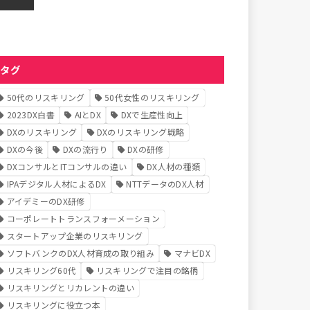
タグ
50代のリスキリング
50代女性のリスキリング
2023DX白書
AIとDX
DXで生産性向上
DXのリスキリング
DXのリスキリング戦略
DXの今後
DXの流行り
DXの研修
DXコンサルとITコンサルの違い
DX人材の種類
IPAデジタル人材によるDX
NTTデータのDX人材
アイデミーのDX研修
コーポレートトランスフォーメーション
スタートアップ企業のリスキリング
ソフトバンクのDX人材育成の取り組み
マナビDX
リスキリング60代
リスキリングで注目の銘柄
リスキリングとリカレントの違い
リスキリングに役立つ本