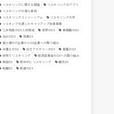
リスキリングに関する調査
リスキリングのアプリ
リスキリングの導入事例
リスキリングコンソーシアム
リスキリング大学
リスキングを通じたキャリアップ支援事業
三井物産のDX人材育成
世界のDX
事務職のDX
会計のDX
営業DX
富士通のIT企業からDX企業への取り組み
弁護士のDX
日立アカデミーのDX
看護のDX
研修でリスキリング
経済産業省のDXへの取り組み
美容DX
育休中にリスキリング
観光DX
転職DX
飲食のDX