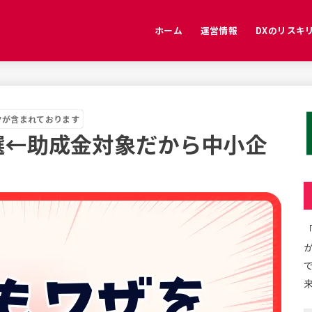
ホーム
運営情報
DXのリスキ
免責事項
プライバシーポリシー
お問い合わせ
特定商取引法に基づく表記
クが含まれております
選←助成金対象だから中小企