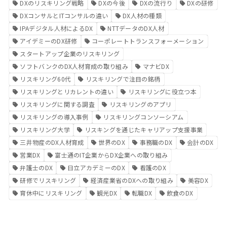
DXのリスキリング戦略
DXの今後
DXの流行り
DXの研修
DXコンサルとITコンサルの違い
DX人材の種類
IPAデジタル人材によるDX
NTTデータのDX人材
アイデミーのDX研修
コーポレートトランスフォーメーション
スタートアップ企業のリスキリング
ソフトバンクのDX人材育成の取り組み
マナビDX
リスキリング60代
リスキリングで注目の銘柄
リスキリングとリカレントの違い
リスキリングに役立つ本
リスキリングに関する調査
リスキリングのアプリ
リスキリングの導入事例
リスキリングコンソーシアム
リスキリング大学
リスキングを通じたキャリアップ支援事業
三井物産のDX人材育成
世界のDX
事務職のDX
会計のDX
営業DX
富士通のIT企業からDX企業への取り組み
弁護士のDX
日立アカデミーのDX
看護のDX
研修でリスキリング
経済産業省のDXへの取り組み
美容DX
育休中にリスキリング
観光DX
転職DX
飲食のDX