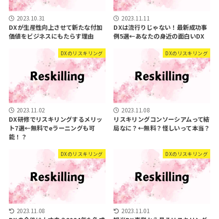
2023.10.31
2023.11.11
DXが生産性向上させて新たな付加
DXは流行りじゃない！最新成功事
価値をビジネスにもたらす理由
例5選←あなたの身近の面白いDX
DXのリスキリング
DXのリスキリング
2023.11.02
2023.11.08
DX研修でリスキリングするメリッ
リスキリングコンソーシアムって結
ト7選←無料でeラーニングも可
局なに？←無料？怪しいって本当？
能！？
DXのリスキリング
DXのリスキリング
2023.11.08
2023.11.01