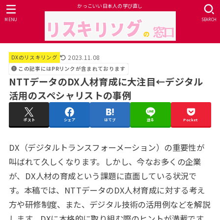
かっこいい日本人の学び直し
MENU
SEARCH
2023.11.08
DXのリスキリング
この記事にはPRリンクが含まれております
NTTデータのDX人材育成に大注目←デジタル
活用のスペシャリストの事例
ポスト
シェア
はてブ
送る
Pocket
DX（デジタルトランスフォーメーション）の重要性が
叫ばれて久しくなります。しかし、今なお多くの企業
が、DX人材の育成という課題に直面している状況で
す。本稿では、NTTデータのDX人材育成に対する考え
方や研修制度、また、デジタル技術の活用例などを解説
します。DXに本格的に取り組む際のヒントが満載です