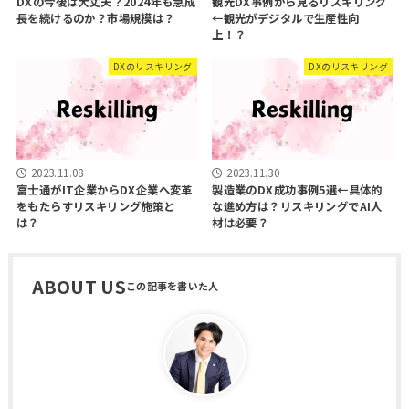
DXの今後は大丈夫？2024年も急成
観光DX事例から見るリスキリング
長を続けるのか？市場規模は？
←観光がデジタルで生産性向
上！？
DXのリスキリング
DXのリスキリング
2023.11.08
2023.11.30
富士通がIT企業からDX企業へ変革
製造業のDX成功事例5選←具体的
をもたらすリスキリング施策と
な進め方は？リスキリングでAI人
は？
材は必要？
ABOUT US