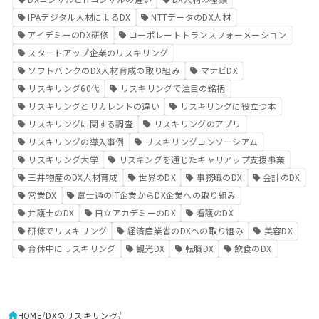
IPAデジタル人材によるDX
NTTデータのDX人材
アイデミーのDX研修
コーポレートトランスフォーメーション
スタートアップ企業のリスキリング
ソフトバンクのDX人材育成の取り組み
マナビDX
リスキリング60代
リスキリングで注目の銘柄
リスキリングとリカレントの違い
リスキリングに役立つ本
リスキリングに関する調査
リスキリングのアプリ
リスキリングの導入事例
リスキリングコンソーシアム
リスキリング大学
リスキングを通じたキャリアップ支援事業
三井物産のDX人材育成
世界のDX
事務職のDX
会計のDX
営業DX
富士通のIT企業からDX企業への取り組み
弁護士のDX
日立アカデミーのDX
看護のDX
研修でリスキリング
経済産業省のDXへの取り組み
美容DX
育休中にリスキリング
観光DX
転職DX
飲食のDX
HOME
DXのリスキリング