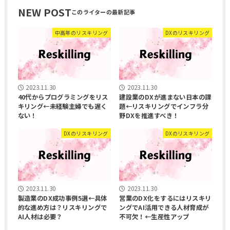
NEW POST
中高年のリスキリング
DXのリスキリング
2023.11.30
2023.11.30
40代からプログラミングをリス
建設業のDXが進まない日本の課
キリング←未経験主婦でも遅く
題←リスキリングでインフラ分
ない！
野DXを推進すべき！
DXのリスキリング
DXのリスキリング
2023.11.30
2023.11.30
製造業のDX成功事例5選←具体
営業のDX化をするにはリスキリ
的な進め方は？リスキリングで
ングでAI活用できる人材育成が
AI人材は必要？
不可欠！←生産性アップ