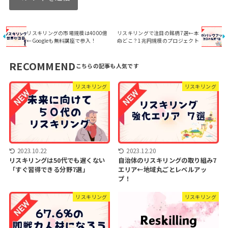
リスキリングの市場規模は4000億
リスキリングで注目の銘柄7選←本
←Googleも無料講座で参入！
命どこ？1兆円規模のプロジェクト
RECOMMEND
リスキリング
リスキリング
2023.10.22
2023.12.20
リスキリングは50代でも遅くない
自治体のリスキリングの取り組み7
「すぐ習得できる分野7選」
エリア←地域丸ごとレベルアッ
プ！
リスキリング
リスキリング