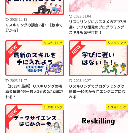
2023.11.04
2023.12.18
リスキリングにおススメのアプリ5
リスキリングの調査7選←【数字で
選←アプリ開発のプログラミング
分かる】
スキルも習得可能！
リスキリング
リスキリング
2023.11.27
2023.10.27
【2023年最新】リスキリングの補
リスキリングでプログラミングは
助金情報4選←最大3分の2が助成さ
簡単←40代からITエンジニアにな
れる！
れる！
リスキリング
リスキリング