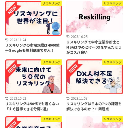
リスキリング
リスキリング
2023.10.25
2023.11.24
リスキリングで中小企業診断士と
リスキリングの市場規模は4000億
MBAはやめとけ←DXを学んだほう
←Googleも無料講座で参入！
がコスパ良い
リスキリング
リスキリング
2023.10.22
2023.11.07
リスキリングは50代でも遅くない
リスキリングは日本の7つの課題を
「すぐ習得できる分野7選」
解決できるのか？←問題点
リスキリング
リスキリング