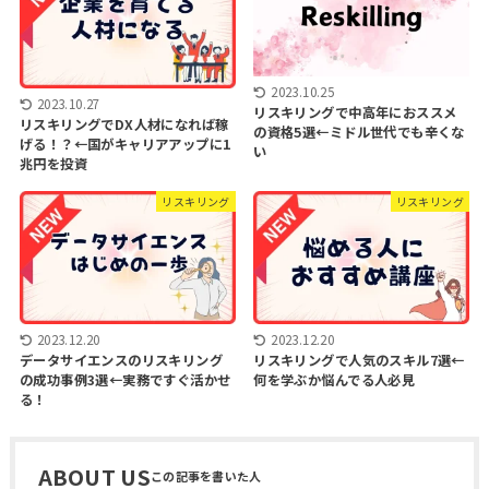
2023.10.25
2023.10.27
リスキリングで中高年におススメ
リスキリングでDX人材になれば稼
の資格5選←ミドル世代でも辛くな
げる！？←国がキャリアアップに1
い
兆円を投資
リスキリング
リスキリング
2023.12.20
2023.12.20
データサイエンスのリスキリング
リスキリングで人気のスキル7選←
の成功事例3選←実務ですぐ活かせ
何を学ぶか悩んでる人必見
る！
ABOUT US