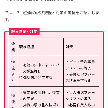
では、３つ企業の現状把握と対策の実情をご紹介しま
す。
現状把握と対策
企
現状把握
対策
業
物
・バース予約専用
・物流の集中によってバ
流
システムの導入
ースが混雑し
A
・受付状況やバー
待機時間が発生する
社
ス状況を可視化
・従業員の高齢化、従業
・無人搬送フォー
物
員の不足
クリフトの導入
流
・貨物の積み重ね技術や
→必要作業人数の
B