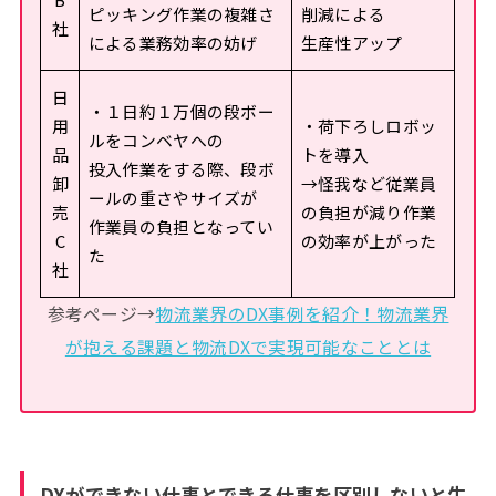
ピッキング作業の複雑さ
削減による
社
による業務効率の妨げ
生産性アップ
日
・１日約１万個の段ボー
用
・荷下ろしロボッ
ルをコンベヤへの
品
トを導入
投入作業をする際、段ボ
卸
→怪我など従業員
ールの重さやサイズが
売
の負担が減り作業
作業員の負担となってい
C
の効率が上がった
た
社
参考ページ→
物流業界のDX事例を紹介！物流業界
が抱える課題と物流DXで実現可能なこととは
DXができない仕事とできる仕事を区別しないと生