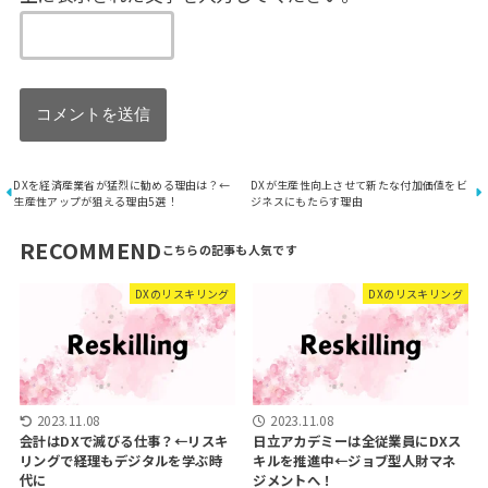
DXを経済産業省が猛烈に勧める理由は？←
DXが生産性向上させて新たな付加価値をビ
生産性アップが狙える理由5選！
ジネスにもたらす理由
RECOMMEND
DXのリスキリング
DXのリスキリング
2023.11.08
2023.11.08
会計はDXで滅びる仕事？←リスキ
日立アカデミーは全従業員にDXス
リングで経理もデジタルを学ぶ時
キルを推進中←ジョブ型人財マネ
代に
ジメントへ！