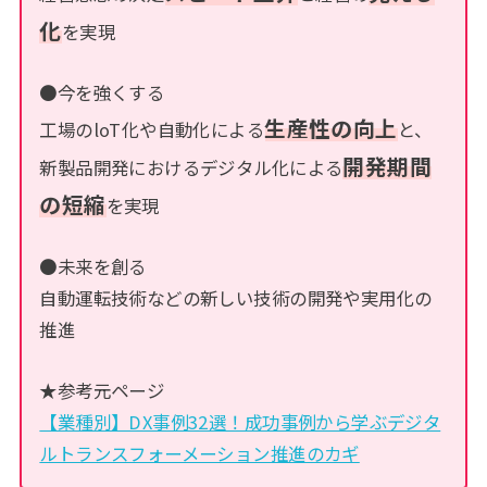
化
を実現
●今を強くする
生産性の向上
工場のloT化や自動化による
と、
開発期間
新製品開発におけるデジタル化による
の短縮
を実現
●未来を創る
自動運転技術などの新しい技術の開発や実用化の
推進
★参考元ページ
【業種別】DX事例32選！成功事例から学ぶデジタ
ルトランスフォーメーション推進のカギ