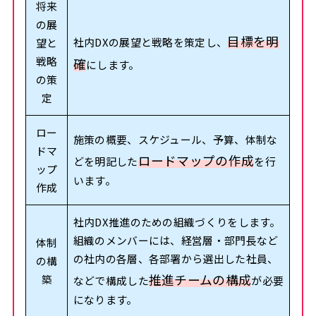
将来
の展
目標を明
社内DXの展望と戦略を策定し、
望と
戦略
確
にします。
の策
定
ロー
施策の概要、スケジュール、予算、体制な
ドマ
ロードマップの作成
どを明記した
を行
ップ
います。
作成
社内DX推進のための組織づくりをします。
組織のメンバーには、経営層・部門長など
体制
の社内の各層、各部署から選出した社員、
の構
推進チームの構成
築
などで構成した
が必要
になります。