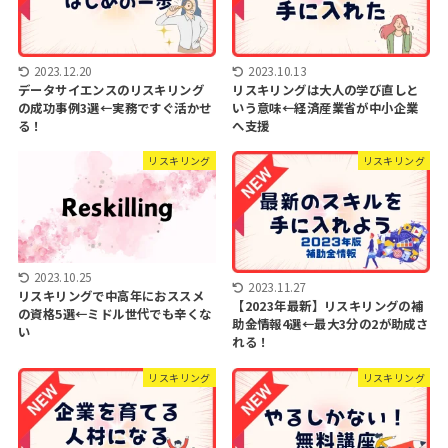
2023.12.20
2023.10.13
データサイエンスのリスキリング
リスキリングは大人の学び直しと
の成功事例3選←実務ですぐ活かせ
いう意味←経済産業省が中小企業
る！
へ支援
リスキリング
リスキリング
2023.10.25
2023.11.27
リスキリングで中高年におススメ
【2023年最新】リスキリングの補
の資格5選←ミドル世代でも辛くな
助金情報4選←最大3分の2が助成さ
い
れる！
リスキリング
リスキリング