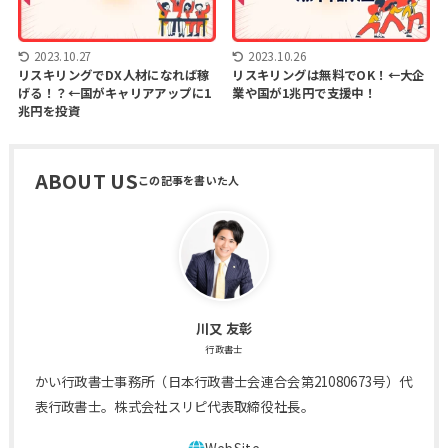
2023.10.27
2023.10.26
リスキリングでDX人材になれば稼
リスキリングは無料でOK！←大企
げる！？←国がキャリアアップに1
業や国が1兆円で支援中！
兆円を投資
ABOUT US
川又 友彰
行政書士
かい行政書士事務所（日本行政書士会連合会第21080673号）代
表行政書士。株式会社スリピ代表取締役社長。