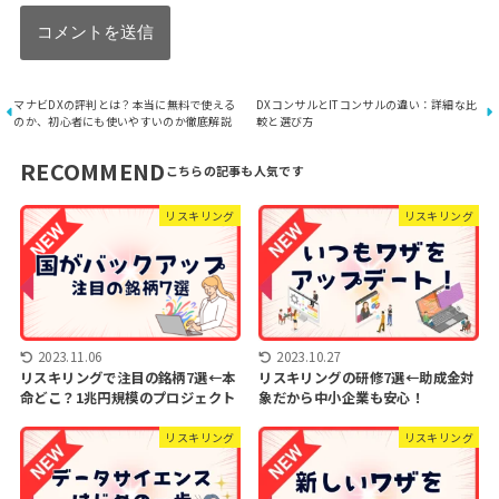
マナビDXの評判とは？本当に無料で使える
DXコンサルとITコンサルの違い：詳細な比
のか、初心者にも使いやすいのか徹底解説
較と選び方
RECOMMEND
リスキリング
リスキリング
2023.11.06
2023.10.27
リスキリングで注目の銘柄7選←本
リスキリングの研修7選←助成金対
命どこ？1兆円規模のプロジェクト
象だから中小企業も安心！
リスキリング
リスキリング