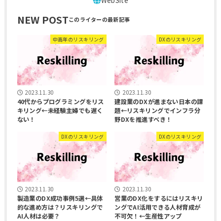
NEW POST
中高年のリスキリング
DXのリスキリング
2023.11.30
2023.11.30
40代からプログラミングをリス
建設業のDXが進まない日本の課
キリング←未経験主婦でも遅く
題←リスキリングでインフラ分
ない！
野DXを推進すべき！
DXのリスキリング
DXのリスキリング
2023.11.30
2023.11.30
製造業のDX成功事例5選←具体
営業のDX化をするにはリスキリ
的な進め方は？リスキリングで
ングでAI活用できる人材育成が
AI人材は必要？
不可欠！←生産性アップ